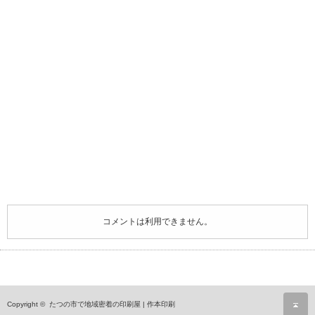
コメントは利用できません。
ペ
Copyright ©
たつの市で地域密着の印刷屋 | 作本印刷