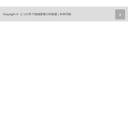
の
キ
ロ
ペ
は
Copyright ©
たつの市で地域密着の印刷屋 | 作本印刷