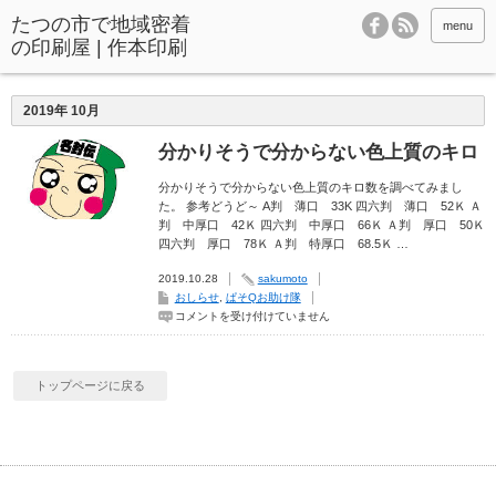
menu
2019年 10月
分かりそうで分からない色上質のキロ
分かりそうで分からない色上質のキロ数を調べてみまし
た。 参考どうど～ A判 薄口 33K 四六判 薄口 52Ｋ Ａ
判 中厚口 42Ｋ 四六判 中厚口 66Ｋ Ａ判 厚口 50Ｋ
四六判 厚口 78Ｋ Ａ判 特厚口 68.5Ｋ …
2019.10.28
sakumoto
おしらせ
,
ぱそQお助け隊
分
コメントを受け付けていません
か
り
そ
う
で
トップページに戻る
分
か
ら
な
い
色
上
質