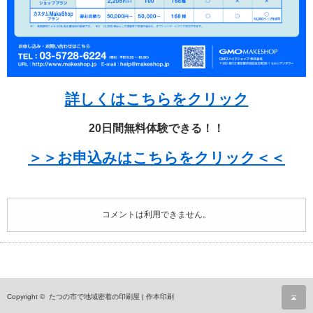
詳しくはこちらをクリック
20日間無料体験できる！！
＞＞お申込みはこちらをクリック＜＜
コメントは利用できません。
ペ
Copyright ©
たつの市で地域密着の印刷屋 | 作本印刷