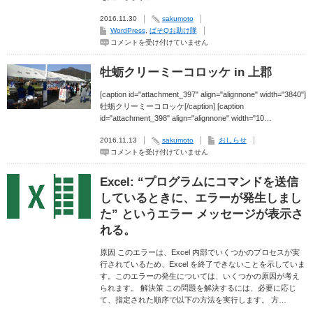
リ
ン
グ
2016.11.30
sakumoto
す
WordPress
,
ぱそQお助け隊
る
WP-
コメントを受け付けていません
方
Table
法
Reloaded
は
で
牡蛎クリーミーコロッケ in 上郡
表
の
列
[caption id="attachment_397" align="alignnone" width="3840"]
幅
牡蛎クリーミーコロッケ[/caption] [caption
を
調
id="attachment_398" align="alignnone" width="10…
整
す
2016.11.13
sakumoto
おしらせ
る
方
牡
コメントを受け付けていません
法
蛎
は
ク
リ
Excel: “プログラムにコマンドを送信
ー
ミ
しているときに、エラーが発生しまし
ー
コ
た” というエラー メッセージが表示さ
ロ
ッ
れる。
ケ
in
原因 このエラーは、Excel 内部でいくつかのプロセスが実
上
郡
行されているため、Excel を終了できないことを示していま
は
す。このエラーの発生については、いくつかの原因が考え
られます。 解決策 この問題を解決するには、必要に応じ
て、指定された順序で以下の方法を実行します。 方…