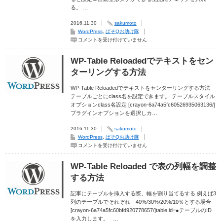
あ
る。 …
る
TinyMCE
を
2016.11.30
sakumoto
拡
WordPress
,
ぱそQお助け隊
張
WordPress
コメントを受け付けていません
し
PS
て
Disable
拡
Auto
張
WP-Table Reloadedでテキストをセン
Formatting
し
文
ま
ターリングする方法
頭
す。
を
は
一
WP-Table Reloadedでテキストをセンターリングする方法
字
テーブルごとにclass名を設定できます。 テーブルスタイル
あ
オプションclass名設定 [crayon-6a74a5fc60526935063136/]
け
る
プラグインオプションを選択しカ…
方
法
は
2016.11.30
sakumoto
WordPress
,
ぱそQお助け隊
WP-
コメントを受け付けていません
Table
Reloaded
で
WP-Table Reloaded で表の列幅を調整
テ
キ
する方法
ス
ト
を
記事にテーブルを挿入する際、幅を割り当てるする 例えば3
セ
列のテーブルでそれぞれ 40%/30%/20%/10％とする場合
ン
[crayon-6a74a5fc60bfd920778657/]table id=●テーブルのID
タ
ー
を入力します。 …