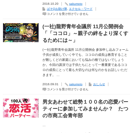
2016.10.20
sakumoto
ぱそQお助け隊
,
エクセル・ワード
Excel:
コメントを受け付けていません
“プ
ロ
グ
(一社)龍野青年会議所 11月公開例会
ラ
ム
「「ココロ」～親子の絆をより深くす
に
コ
るためには～」
マ
ン
ド
(一社)龍野青年会議所 11月公開例会 参加申し込みフォーム
を
子供が成長していく中でも、ココロの成長は教育すること
送
が難しくどの家庭においても悩みの種ではないでしょう
信
し
か。今回の講演では子供たちにとって一番重要であるココ
て
ロの成長にとって最も大切なのは何なのかをお話しいただ
い
る
きます。 …
と
き
2016.09.01
sakumoto
おしらせ
に、
エ
(一
コメントを受け付けていません
ラ
社)
ー
龍
が
野
男女あわせて総勢１００名の恋愛パー
発
青
生
年
ティーに参加してみませんか？ たつ
し
会
ま
議
の市商工会青年部
し
所
た”
11
と
月
…
い
公
う
開