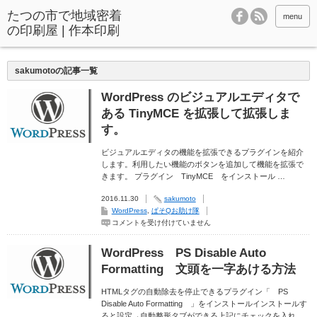
menu
sakumotoの記事一覧
WordPress のビジュアルエディタで
ある TinyMCE を拡張して拡張しま
す。
ビジュアルエディタの機能を拡張できるプラグインを紹介
します。利用したい機能のボタンを追加して機能を拡張で
きます。 プラグイン TinyMCE をインストール …
2016.11.30
sakumoto
WordPress
,
ぱそQお助け隊
WordPress
コメントを受け付けていません
の
ビ
ジ
WordPress PS Disable Auto
ュ
ア
Formatting 文頭を一字あける方法
ル
エ
デ
HTMLタグの自動除去を停止できるプラグイン「 PS
ィ
Disable Auto Formatting 」をインストールインストールす
タ
ると設定→自動整形タブができる上記にチェックを入れ
で