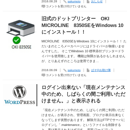
2016.08.28
sakumoto
おしらせ
エ
例
ラ
会
男
コメントを受け付けていません
ー
「「コ
女
メ
コ
あ
ッ
ロ」
わ
旧式のドットプリンター OKI
セ
～
せ
ー
親
て
MICROLINE 8350SEをWindows 10
ジ
子
総
が
の
勢
にインストール！！
表
絆
１
示
を
０
さ
よ
０
MICROLINE 8350SEをWindows 10にインストール！！ た
れ
り
名
だいまのところメーカページにはドライバーが御座いませ
る。
深
の
は
んですした。 そこでWindows 10 標準添付プリンタードラ
く
恋
す
愛
イバーを使用致します。 機能は制限があるかもしれません
る
パ
が、とりあえずのところは使用できま…
た
ー
め
テ
に
ィ
2016.06.09
sakumoto
ぱそQお助け隊
は
ー
旧
コメントを受け付けていません
～」
に
式
は
参
の
加
ド
し
ログイン出来ない「現在メンテナンス
ッ
て
ト
中のため、しばらくの間ご利用いただ
み
プ
ま
リ
けません。」と表示される
せ
ン
ん
タ
か？
ー
「現在メンテナンス中のため、しばらくの間ご利用いただ
た
OKI
つ
けません」が表示され、管理画面、ブログが表示出来なく
MICROLINE
の
なってします状態があります。 解除方法はFTPでサーバに
8350SE
市
を
商
ログインし「.maintenance」というファイルを削除する
Windows
工
と、再び表示されるはずです。 原因 ワードプレス…